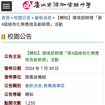
跳
至
選
主
首頁
>
校園公告
>
最新消息
>
【轉知】環境部辦理「第
單
要
4屆綠色化學應用及創新獎」活動
內
校園公告
容
區
【轉知】環境部辦理「第4屆綠色化學應
公告主旨
用及創新獎」活動
發佈日期
2024 年 7 月 30 日
發佈單位
圖書設備組
公告類別
最新消息
,
教職員專區
公告等級
轉知
點閱次數
1,255