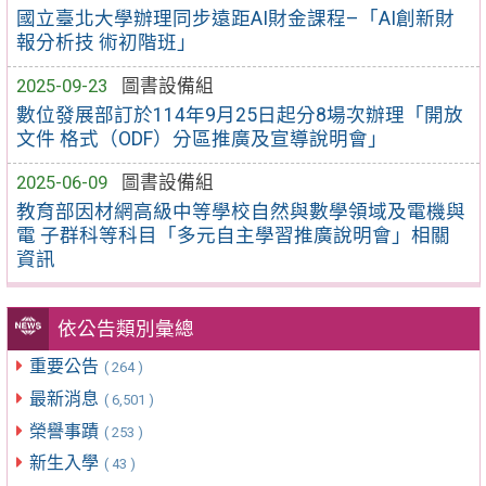
國立臺北大學辦理同步遠距AI財金課程–「AI創新財
報分析技 術初階班」
2025-09-23
圖書設備組
數位發展部訂於114年9月25日起分8場次辦理「開放
文件 格式（ODF）分區推廣及宣導說明會」
2025-06-09
圖書設備組
教育部因材網高級中等學校自然與數學領域及電機與
電 子群科等科目「多元自主學習推廣說明會」相關
資訊
依公告類別彙總
重要公告
( 264 )
最新消息
( 6,501 )
榮譽事蹟
( 253 )
新生入學
( 43 )