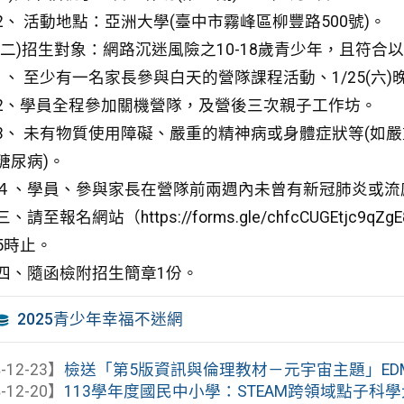
2、 活動地點：亞洲大學(臺中市霧峰區柳豐路500號)。
(二)招生對象：網路沉迷風險之10-18歲青少年，且符合
1、 至少有一名家長參與白天的營隊課程活動、1/25(
2、學員全程參加關機營隊，及營後三次親子工作坊。
3、 未有物質使用障礙、嚴重的精神病或身體症狀等(如
糖尿病)。
４、學員、參與家長在營隊前兩週內未曾有新冠肺炎或流
三、請至報名網站（https://forms.gle/chfcCUGEt
5時止。
四、隨函檢附招生簡章1份。
2025青少年幸福不迷網
-12-23】
檢送「第5版資訊與倫理教材－元宇宙主題」EDM電
-12-20】
113學年度國民中小學：STEAM跨領域點子科