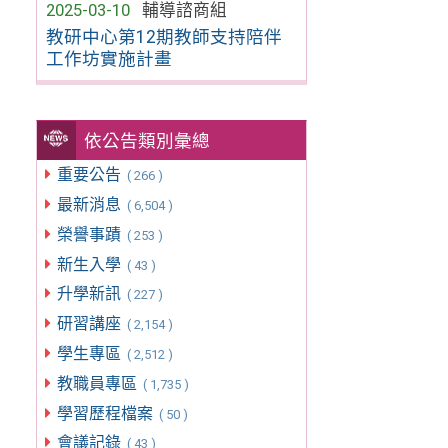
2025-03-10
輔導諮商組
教研中心第12期教師支持陪伴
工作坊實施計畫
依公告類別彙總
重要公告
( 266 )
最新消息
( 6,504 )
榮譽事蹟
( 253 )
新生入學
( 43 )
升學新訊
( 227 )
研習講座
( 2,154 )
學生專區
( 2,512 )
教職員專區
( 1,735 )
學習歷程檔案
( 50 )
會議記錄
( 43 )