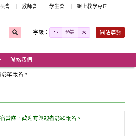
長會
教師會
學生會
線上教學專區
字級：
送出
網站導覽
小
預設
大
搜
尋：
聯絡我們
者踴躍報名。
住宿營隊，歡迎有興趣者踴躍報名。