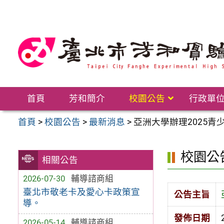
跳
至
主
要
內
容
區
首頁
芳和簡介
校園公告
行政單
首頁
>
校園公告
>
最新消息
>
亞洲大學辦理2025
校園公
相關公告
2026-07-30
輔導諮商組
臺北市敬老卡及愛心卡政策宣
公告主旨
導。
發佈日期
2026-05-14
輔導諮商組