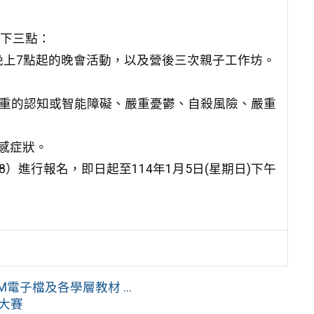
以下三點：
六)晚上7點起的晚會活動，以及營後三次親子工作坊。
嚴重的認知或智能障礙、嚴重憂鬱、自殺風險、嚴重
感症狀。
jc9qZgE8）進行報名，即日起至114年1月5日(星期日)下午
子檔及各學層教材 ...
學大賽