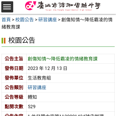
跳
至
選
主
首頁
>
校園公告
>
研習講座
>
創傷知情～降低霸凌的情
單
要
緒教育課
內
校園公告
容
區
公告主旨
創傷知情～降低霸凌的情緒教育課
發佈日期
2023 年 12 月 13 日
發佈單位
生活教育組
公告類別
研習講座
公告等級
轉知
點閱次數
529