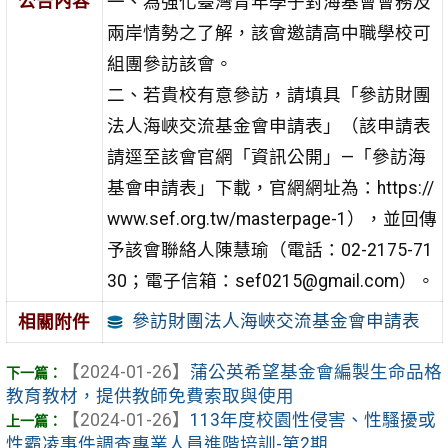
公告內容
一、為強化臺灣青年學子對海基會會務及
兩岸情勢之了解，該會邀請高中職學校可
組團參訪該會。
二、若貴校有意參訪，請填具「參訪財團
法人海峽交流基金會申請表」（該申請表
請逕至該會官網「資訊公開」—「參訪海
基會申請表」下載，官網網址為：https://
www.sef.org.tw/masterpage-1），並回傳
予該會聯絡人陳慧瑜（電話：02-2175-71
30；電子信箱：sef0215@gmail.com）。
參訪財團法人海峽交流基金會申請表
相關附件
【2024-01-26】
蒲公英希望基金會編製生命品格
教育教材，提供教師免費索取與使用
【2024-01-26】
113年度校園性侵害、性騷擾或
性霸凌事件調查專業人員進階培訓-第2期