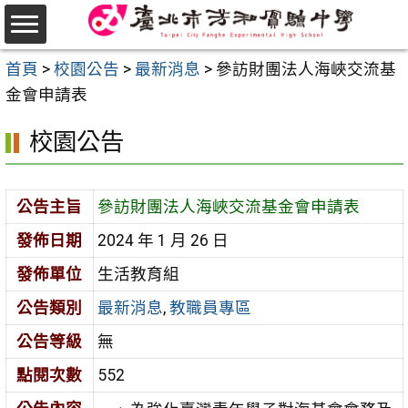
跳
至
選
主
首頁
>
校園公告
>
最新消息
>
參訪財團法人海峽交流基
單
要
金會申請表
內
校園公告
容
區
公告主旨
參訪財團法人海峽交流基金會申請表
發佈日期
2024 年 1 月 26 日
發佈單位
生活教育組
公告類別
最新消息
,
教職員專區
公告等級
無
點閱次數
552