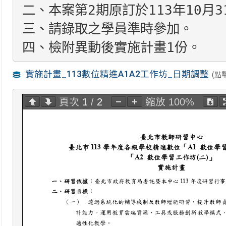
二、本案第2期原訂於113年10月
三、請錄取之學員準時參加。
實施計畫_113數位精進A1A2工作坊_日期調整
(點
頁次 
1
 / 
2
縮放 
100%