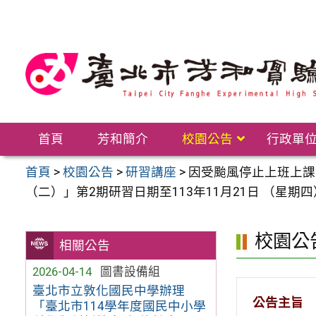
跳
至
主
要
內
容
區
首頁
芳和簡介
校園公告
行政單
首頁
>
校園公告
>
研習講座
>
因受颱風停止上班上課影
（二）」第2期研習日期至113年11月21日 （星期
校園公
相關公告
2026-04-14
圖書設備組
臺北市立敦化國民中學辦理
公告主旨
「臺北市114學年度國民中小學