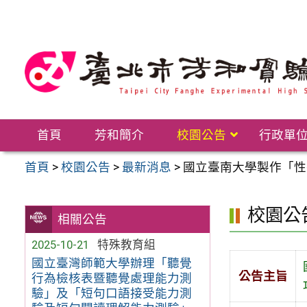
跳
至
主
要
內
容
區
首頁
芳和簡介
校園公告
行政單
首頁
>
校園公告
>
最新消息
>
國立臺南大學製作「性
校園公
相關公告
2025-10-21
特殊教育組
國立臺灣師範大學辦理「聽覺
公告主旨
行為檢核表暨聽覺處理能力測
驗」及「短句口語接受能力測