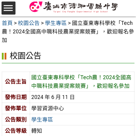
跳
至
選
主
首頁
>
校園公告
>
學生專區
>
國立臺東專科學校「Tech
單
要
農！2024全國高中職科技農業提案競賽」，歡迎報名參
內
加
容
校園公告
區
國立臺東專科學校「Tech農！2024全國高
公告主旨
中職科技農業提案競賽」，歡迎報名參加
發佈日期
2024 年 6 月 11 日
發佈單位
學習資源中心
公告類別
學生專區
公告等級
轉知