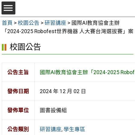
跳
至
選
主
首頁
>
校園公告
>
研習講座
>
國際AI教育協會主辦
單
要
「2024-2025 Robofest世界機器 人大賽台灣選拔賽」案
內
校園公告
容
區
公告主旨
國際AI教育協會主辦「2024-2025 Ro
發佈日期
2024 年 12 月 02 日
發佈單位
圖書設備組
公告類別
研習講座
,
學生專區