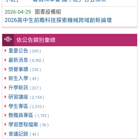
2026-04-29
圖書設備組
2026高中生前瞻科技探索機械跨域創新論壇
依公告類別彙總
重要公告
( 265 )
最新消息
( 6,502 )
榮譽事蹟
( 253 )
新生入學
( 43 )
升學新訊
( 227 )
研習講座
( 2,154 )
學生專區
( 2,510 )
教職員專區
( 1,735 )
學習歷程檔案
( 50 )
會議記錄
( 43 )