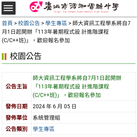
跳
至
選
主
首頁
>
校園公告
>
學生專區
>
師大資訊工程學系將自7
單
要
月1日起開辦「113年暑期程式設 計進階課程
內
(C/C++班)」，歡迎報名參加
容
校園公告
區
師大資訊工程學系將自7月1日起開辦
公告主旨
「113年暑期程式設 計進階課程
(C/C++班)」，歡迎報名參加
發佈日期
2024 年 6 月 05 日
發佈單位
系統管理組
公告類別
學生專區