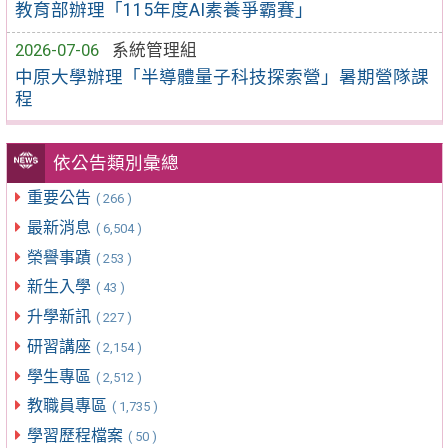
教育部辦理「115年度AI素養爭霸賽」
2026-07-06
系統管理組
中原大學辦理「半導體量子科技探索營」暑期營隊課
程
依公告類別彙總
重要公告
( 266 )
最新消息
( 6,504 )
榮譽事蹟
( 253 )
新生入學
( 43 )
升學新訊
( 227 )
研習講座
( 2,154 )
學生專區
( 2,512 )
教職員專區
( 1,735 )
學習歷程檔案
( 50 )