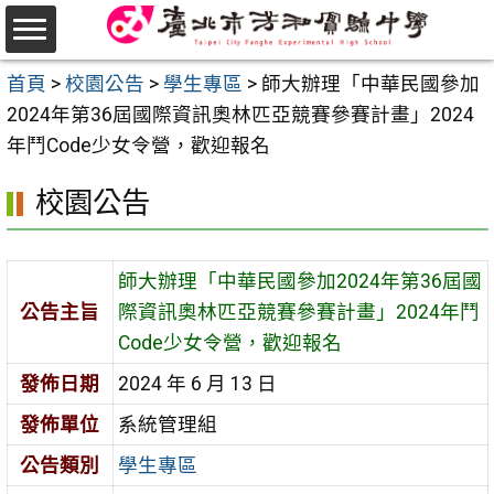
跳
至
選
主
首頁
>
校園公告
>
學生專區
>
師大辦理「中華民國參加
單
要
2024年第36屆國際資訊奧林匹亞競賽參賽計畫」2024
內
年鬥Code少女令營，歡迎報名
容
校園公告
區
師大辦理「中華民國參加2024年第36屆國
公告主旨
際資訊奧林匹亞競賽參賽計畫」2024年鬥
Code少女令營，歡迎報名
發佈日期
2024 年 6 月 13 日
發佈單位
系統管理組
公告類別
學生專區