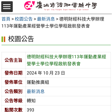
跳
至
選
主
首頁
>
校園公告
>
最新消息
>
德明財經科技大學辦理
單
要
113年運動產業經營學士學位學程啟航發表會
內
校園公告
容
區
德明財經科技大學辦理113年運動產業經
公告主旨
營學士學位學程啟航發表會
發佈日期
2024 年 10 月 23 日
發佈單位
運動推廣組
公告類別
最新消息
公告等級
轉知
點閱次數
393