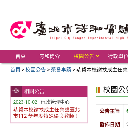
跳
至
主
要
內
容
區
首頁
芳和簡介
校園公告
行政單
首頁
>
校園公告
>
榮譽事蹟
>
恭賀本校謝扶成主任榮
校園公
相關公告
2023-10-02
行政管理中心
恭賀本校謝扶成主任榮獲臺北
公告主旨
市112 學年度特殊優良教師！
發佈日期