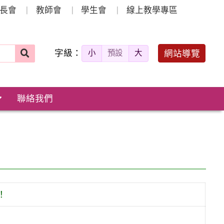
長會
教師會
學生會
線上教學專區
字級：
送出
網站導覽
小
預設
大
搜
尋：
聯絡我們
！