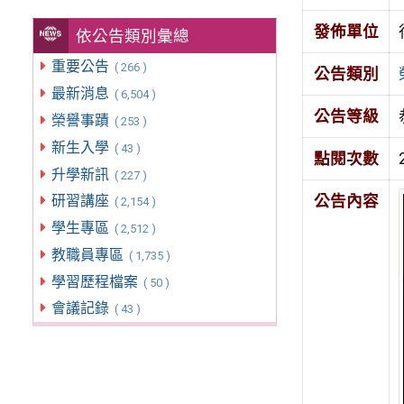
發佈單位
依公告類別彙總
重要公告
( 266 )
公告類別
最新消息
( 6,504 )
公告等級
榮譽事蹟
( 253 )
新生入學
( 43 )
點閱次數
升學新訊
( 227 )
公告內容
研習講座
( 2,154 )
學生專區
( 2,512 )
教職員專區
( 1,735 )
學習歷程檔案
( 50 )
會議記錄
( 43 )