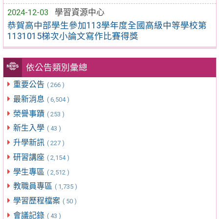
2024-12-03
學習資源中心
恭賀高中部學生參加113學年度全國高級中等學校第
1131015梯次小論文寫作比賽得獎
依公告類別彙總
重要公告
( 266 )
最新消息
( 6,504 )
榮譽事蹟
( 253 )
新生入學
( 43 )
升學新訊
( 227 )
研習講座
( 2,154 )
學生專區
( 2,512 )
教職員專區
( 1,735 )
學習歷程檔案
( 50 )
會議記錄
( 43 )