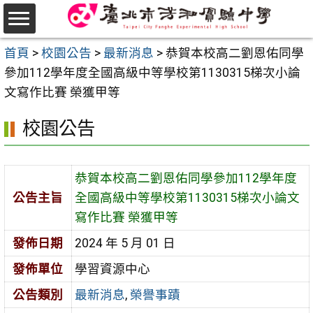
跳
至
選
主
首頁
>
校園公告
>
最新消息
>
恭賀本校高二劉恩佑同學
單
要
參加112學年度全國高級中等學校第1130315梯次小論
內
文寫作比賽 榮獲甲等
容
校園公告
區
恭賀本校高二劉恩佑同學參加112學年度
公告主旨
全國高級中等學校第1130315梯次小論文
寫作比賽 榮獲甲等
發佈日期
2024 年 5 月 01 日
發佈單位
學習資源中心
公告類別
最新消息
,
榮譽事蹟