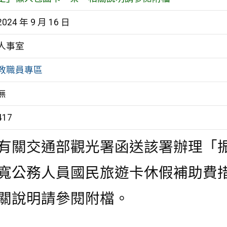
2024 年 9 月 16 日
人事室
教職員專區
無
417
有關交通部觀光署函送該署辦理「
寬公務人員國民旅遊卡休假
補助費
關說明請參閱附檔。