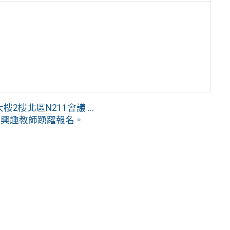
樓北區N211會議 ...
有興趣教師踴躍報名。