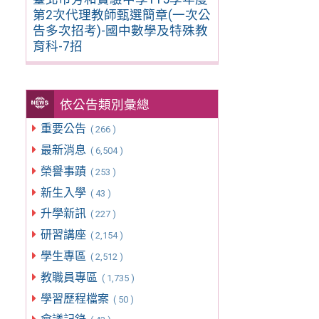
第2次代理教師甄選簡章(一次公
告多次招考)-國中數學及特殊教
育科-7招
依公告類別彙總
重要公告
( 266 )
最新消息
( 6,504 )
榮譽事蹟
( 253 )
新生入學
( 43 )
升學新訊
( 227 )
研習講座
( 2,154 )
學生專區
( 2,512 )
教職員專區
( 1,735 )
學習歷程檔案
( 50 )