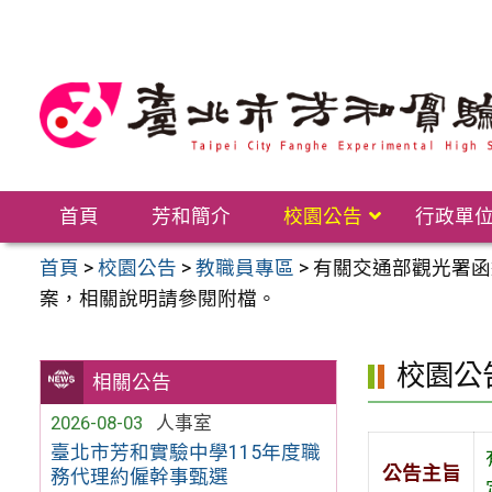
跳
至
主
要
內
容
區
首頁
芳和簡介
校園公告
行政單
首頁
>
校園公告
>
教職員專區
>
有關交通部觀光署函
案，相關說明請參閱附檔。
校園公
相關公告
2026-08-03
人事室
臺北市芳和實驗中學115年度職
公告主旨
務代理約僱幹事甄選