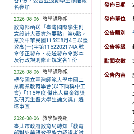
各1份，公告並鼓勵學生踴躍報
發佈日期
名參加
發佈單位
2026-08-06
教學課務組
教育部函送「臺灣國際學生創
公告類別
意設計大賽實施要點」第6點，
業於中華民國115年8月4日以臺
教高(一)字第1152202174A 號
公告等級
令修正發布，檢送發布令影本
及行政規則修正規定各1 份
點閱次數
2026-08-06
教學課務組
公告內容
轉發國立臺灣師範大學中國工
業職業教育學會(以下簡稱中工
會)「115年度 傑出人員金鐸獎
及研究生暨大學生論文獎」遴
選事宜
2026-08-06
教學課務組
臺北市政府教育局轉知「教育
部對外華語教學能力認證考試