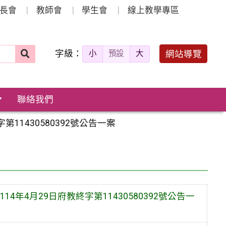
長會
教師會
學生會
線上教學專區
字級：
送出
網站導覽
小
預設
大
搜
尋：
聯絡我們
1430580392號公告一案
年4月29日府教終字第11430580392號公告一