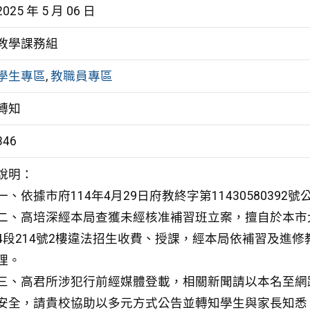
2025 年 5 月 06 日
教學課務組
學生專區
,
教職員專區
轉知
346
說明：
一、依據市府114年4月29日府教終字第11430580392
二、高培深經本局查獲未經核准補習班立案，擅自於本市大
4段214號2樓違法招生收費、授課，經本局依補習及進
理。
三、高君所涉犯行前經媒體登載，相關新聞請以本名至網
安全，請貴校協助以多元方式公告並轉知學生與家長知悉