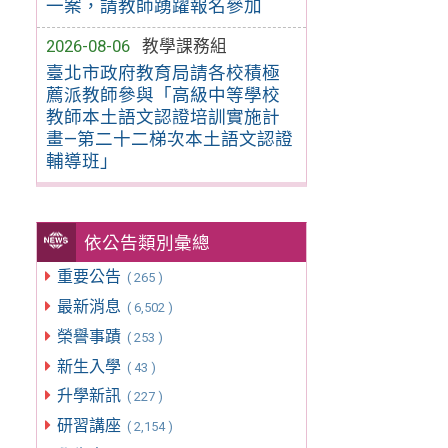
一案，請教師踴躍報名參加
2026-08-06
教學課務組
臺北市政府教育局請各校積極
薦派教師參與「高級中等學校
教師本土語文認證培訓實施計
畫—第二十二梯次本土語文認證
輔導班」
依公告類別彙總
重要公告
( 265 )
最新消息
( 6,502 )
榮譽事蹟
( 253 )
新生入學
( 43 )
升學新訊
( 227 )
研習講座
( 2,154 )