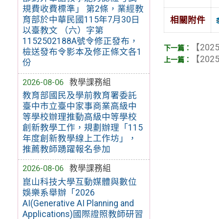
規費收費標準」 第2條，業經教
育部於中華民國115年7月30日
相關附件
以臺教文 （六）字第
1152502188A號令修正發布，
【2025
檢送發布令影本及修正條文各1
【2025
份
2026-08-06
教學課務組
教育部國民及學前教育署委託
臺中市立臺中家事商業高級中
等學校辦理推動高級中等學校
創新教學工作，規劃辦理「115
年度創新教學線上工作坊」，
推薦教師踴躍報名參加
2026-08-06
教學課務組
崑山科技大學互動媒體與數位
娛樂系舉辦「2026
AI(Generative AI Planning and
Applications)國際證照教師研習