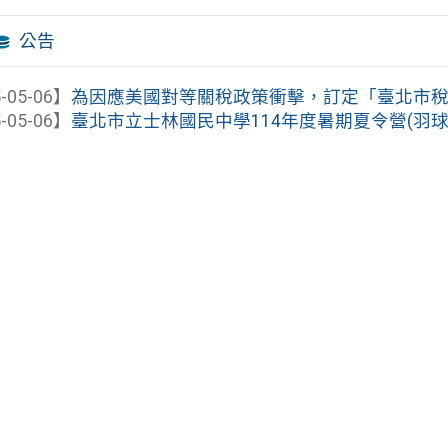
公告
-05-06】
為因應美國對等關稅政策衝擊，訂定「臺北市稅捐稽
-05-06】
臺北市立士林國民中學114年度暑期夏令營(羽