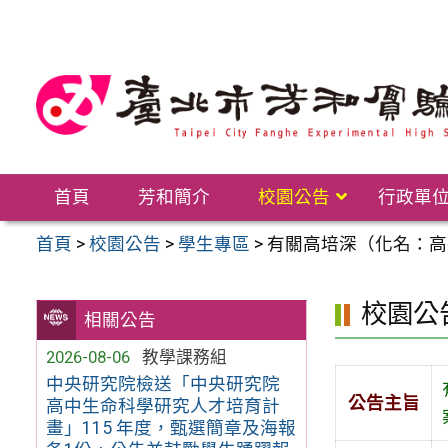
跳
至
主
要
內
容
區
首頁
芳和簡介
校園公告
行政單
首頁
>
校園公告
>
學生專區
>
有關高培深（化名：高強
校園公
相關公告
2026-08-06
教學課務組
中央研究院檢送「中央研究院
公告主旨
高中生命科學研究人才培育計
畫」115 年度，甄選簡章及海報