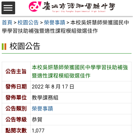
跳
至
選
主
首頁
>
校園公告
>
榮譽事蹟
>
本校吳妍慧師榮獲國民中
單
要
學學習扶助補強暨適性課程模組徵選佳作
內
校園公告
容
區
本校吳妍慧師榮獲國民中學學習扶助補強
公告主旨
暨適性課程模組徵選佳作
發佈日期
2022 年 8 月 17 日
發佈單位
教學課務組
公告類別
榮譽事蹟
公告等級
恭賀
點閱次數
1,077