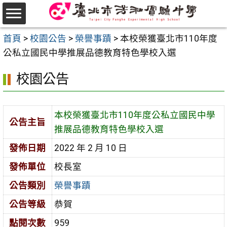
跳
至
選
主
首頁
>
校園公告
>
榮譽事蹟
>
本校榮獲臺北市110年度
單
要
公私立國民中學推展品德教育特色學校入選
內
校園公告
容
區
本校榮獲臺北市110年度公私立國民中學
公告主旨
推展品德教育特色學校入選
發佈日期
2022 年 2 月 10 日
發佈單位
校長室
公告類別
榮譽事蹟
公告等級
恭賀
點閱次數
959