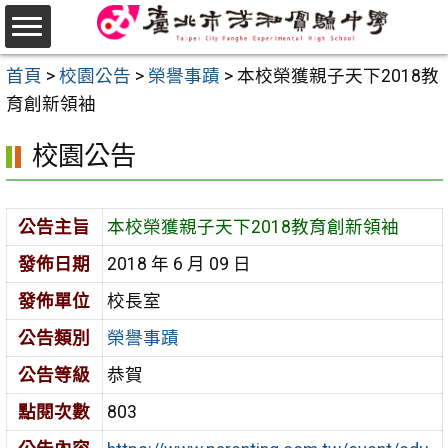
跳
至
選
主
首頁
>
校園公告
>
榮譽事蹟
>
本校榮獲親子天下2018教
單
要
育創新領袖
內
校園公告
容
區
公告主旨
本校榮獲親子天下2018教育創新領袖
發佈日期
2018 年 6 月 09 日
發佈單位
校長室
公告類別
榮譽事蹟
公告等級
恭賀
點閱次數
803