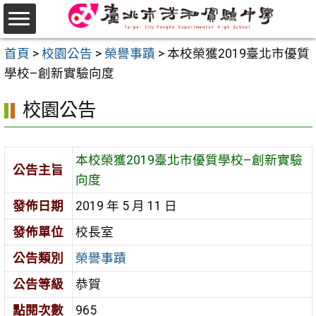
跳
至
選
主
首頁
>
校園公告
>
榮譽事蹟
>
本校榮獲2019臺北市優質
單
要
學校–創新實驗向度
內
校園公告
容
區
本校榮獲2019臺北市優質學校–創新實驗
公告主旨
向度
發佈日期
2019 年 5 月 11 日
發佈單位
校長室
公告類別
榮譽事蹟
公告等級
恭賀
點閱次數
965