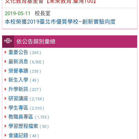
文化教育基金會【未來教育.臺灣100】
2019-05-11
校長室
本校榮獲2019臺北市優質學校–創新實驗向度
依公告類別彙總
重要公告
( 265 )
最新消息
( 6,502 )
榮譽事蹟
( 253 )
新生入學
( 43 )
升學新訊
( 227 )
研習講座
( 2,154 )
學生專區
( 2,510 )
教職員專區
( 1,735 )
學習歷程檔案
( 50 )
會議記錄
( 43 )