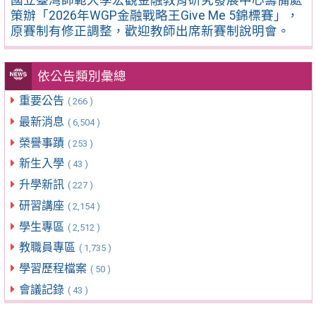
策辦「2026年WGP金融戰略王Give Me 5錦標賽」，
原賽制有修正調整，歡迎教師出席新賽制說明會。
依公告類別彙總
重要公告
( 266 )
最新消息
( 6,504 )
榮譽事蹟
( 253 )
新生入學
( 43 )
升學新訊
( 227 )
研習講座
( 2,154 )
學生專區
( 2,512 )
教職員專區
( 1,735 )
學習歷程檔案
( 50 )
會議記錄
( 43 )