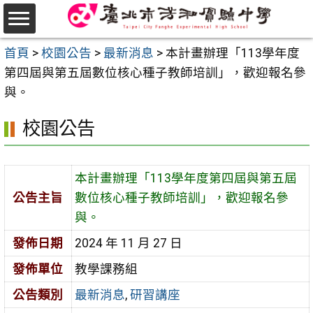
跳
至
選
主
首頁
>
校園公告
>
最新消息
>
本計畫辦理「113學年度
單
要
第四屆與第五屆數位核心種子教師培訓」，歡迎報名參
內
與。
容
校園公告
區
本計畫辦理「113學年度第四屆與第五屆
公告主旨
數位核心種子教師培訓」，歡迎報名參
與。
發佈日期
2024 年 11 月 27 日
發佈單位
教學課務組
公告類別
最新消息
,
研習講座