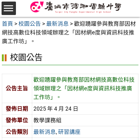
跳
至
選
主
首頁
>
校園公告
>
最新消息
>
歡迎踴躍參與教育部因材
單
要
網技高數位科技領域辦理之「因材網e度與資訊科技推
內
廣工作坊」。
容
校園公告
區
歡迎踴躍參與教育部因材網技高數位科技
公告主旨
領域辦理之「因材網e度與資訊科技推廣
工作坊」。
發佈日期
2025 年 4 月 24 日
發佈單位
教學課務組
公告類別
最新消息
,
研習講座