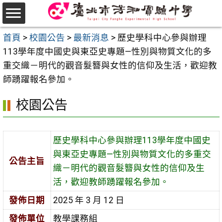
跳
至
選
主
首頁
>
校園公告
>
最新消息
>
歷史學科中心參與辦理
單
要
113學年度中國史與東亞史專題—性別與物質文化的多
內
重交織－明代的觀音髮簪與女性的信仰及生活，歡迎教
容
師踴躍報名參加。
區
校園公告
歷史學科中心參與辦理113學年度中國史
與東亞史專題—性別與物質文化的多重交
公告主旨
織－明代的觀音髮簪與女性的信仰及生
活，歡迎教師踴躍報名參加。
發佈日期
2025 年 3 月 12 日
發佈單位
教學課務組