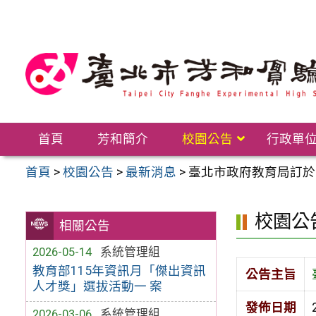
跳
至
主
要
內
容
區
首頁
芳和簡介
校園公告
行政單
首頁
>
校園公告
>
最新消息
>
臺北市政府教育局訂於
校園公
相關公告
2026-05-14
系統管理組
教育部115年資訊月「傑出資訊
公告主旨
人才獎」選拔活動一 案
發佈日期
2026-03-06
系統管理組