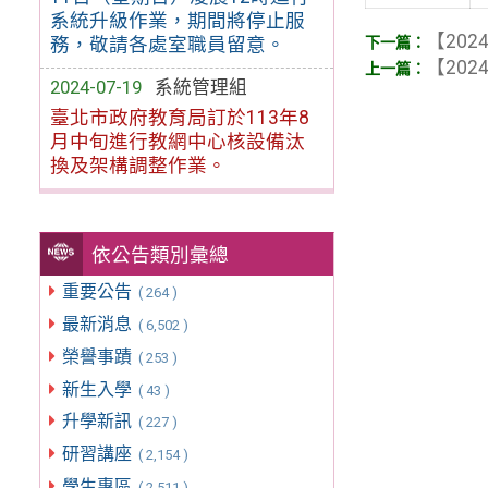
系統升級作業，期間將停止服
【2024
務，敬請各處室職員留意。
【2024
2024-07-19
系統管理組
臺北市政府教育局訂於113年8
月中旬進行教網中心核設備汰
換及架構調整作業。
依公告類別彙總
重要公告
( 264 )
最新消息
( 6,502 )
榮譽事蹟
( 253 )
新生入學
( 43 )
升學新訊
( 227 )
研習講座
( 2,154 )
學生專區
( 2,511 )