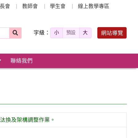
長會
教師會
學生會
線上教學專區
字級：
送出
網站導覽
小
預設
大
搜
尋：
聯絡我們
。
備汰換及架構調整作業。