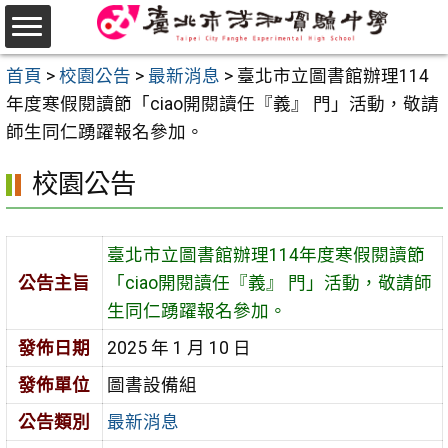
跳
至
選
主
首頁
>
校園公告
>
最新消息
>
臺北市立圖書館辦理114
單
要
年度寒假閱讀節「ciao開閱讀任『義』 門」活動，敬請
內
師生同仁踴躍報名參加。
容
校園公告
區
臺北市立圖書館辦理114年度寒假閱讀節
公告主旨
「ciao開閱讀任『義』 門」活動，敬請師
生同仁踴躍報名參加。
發佈日期
2025 年 1 月 10 日
發佈單位
圖書設備組
公告類別
最新消息