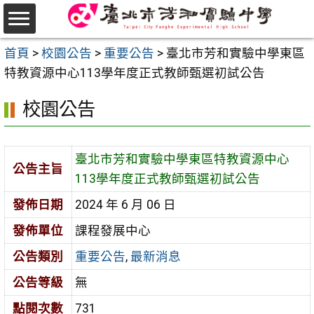
跳
至
選
主
首頁
>
校園公告
>
重要公告
>
臺北市芳和實驗中學東區
單
要
特教資源中心113學年度正式教師甄選初試公告
內
校園公告
容
區
臺北市芳和實驗中學東區特教資源中心
公告主旨
113學年度正式教師甄選初試公告
發佈日期
2024 年 6 月 06 日
發佈單位
課程發展中心
公告類別
重要公告
,
最新消息
公告等級
無
點閱次數
731