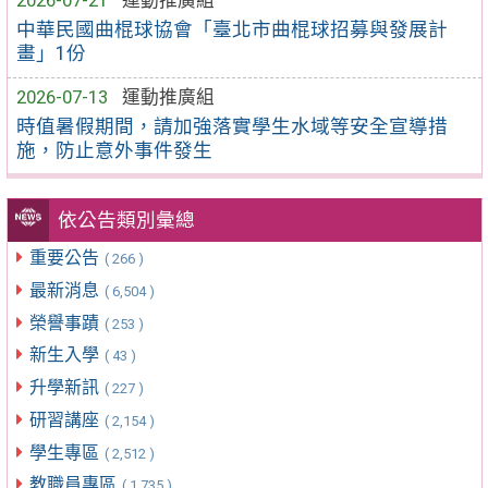
中華民國曲棍球協會「臺北市曲棍球招募與發展計
畫」1份
2026-07-13
運動推廣組
時值暑假期間，請加強落實學生水域等安全宣導措
施，防止意外事件發生
依公告類別彙總
重要公告
( 266 )
最新消息
( 6,504 )
榮譽事蹟
( 253 )
新生入學
( 43 )
升學新訊
( 227 )
研習講座
( 2,154 )
學生專區
( 2,512 )
教職員專區
( 1,735 )