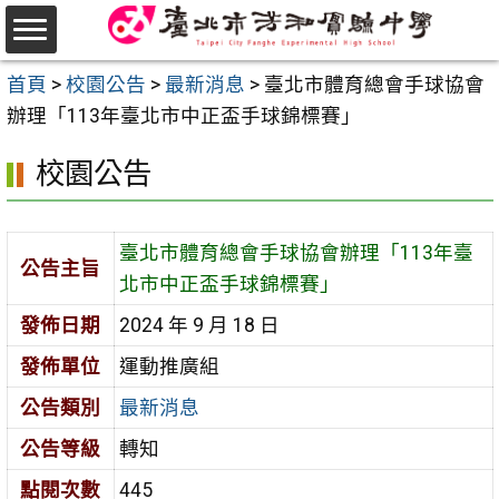
跳
至
選
主
首頁
>
校園公告
>
最新消息
>
臺北市體育總會手球協會
單
要
辦理「113年臺北市中正盃手球錦標賽」
內
校園公告
容
區
臺北市體育總會手球協會辦理「113年臺
公告主旨
北市中正盃手球錦標賽」
發佈日期
2024 年 9 月 18 日
發佈單位
運動推廣組
公告類別
最新消息
公告等級
轉知
點閱次數
445