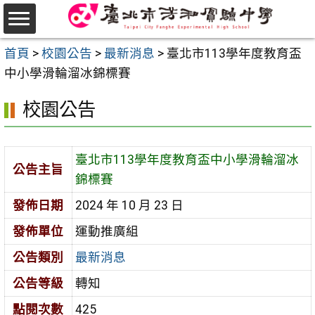
跳
至
選
主
首頁
>
校園公告
>
最新消息
>
臺北市113學年度教育盃
單
要
中小學滑輪溜冰錦標賽
內
校園公告
容
區
臺北市113學年度教育盃中小學滑輪溜冰
公告主旨
錦標賽
發佈日期
2024 年 10 月 23 日
發佈單位
運動推廣組
公告類別
最新消息
公告等級
轉知
點閱次數
425