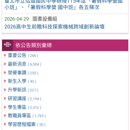
臺北市立弘道國民中學辦理115年度「暑假科學營國
小班」、「暑假科學營 國中班」各五梯次
2026-04-29
圖書設備組
2026高中生前瞻科技探索機械跨域創新論壇
依公告類別彙總
重要公告
( 266 )
最新消息
( 6,504 )
榮譽事蹟
( 253 )
新生入學
( 43 )
升學新訊
( 227 )
研習講座
( 2,154 )
學生專區
( 2,512 )
教職員專區
( 1,735 )
學習歷程檔案
( 50 )