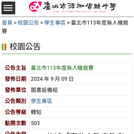
跳
至
選
主
首頁
>
校園公告
>
學生專區
>
臺北市113年度無人機競
單
要
賽
內
校園公告
容
區
公告主旨
臺北市113年度無人機競賽
發佈日期
2024 年 9 月 09 日
發佈單位
圖書設備組
公告類別
學生專區
公告等級
轉知
點閱次數
503