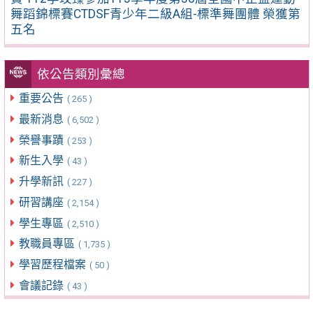
舞蹈錦標賽CTDSF青少年二級A組-標準舞團體 榮獲第
五名
依公告類別彙總
重要公告
( 265 )
最新消息
( 6,502 )
榮譽事蹟
( 253 )
新生入學
( 43 )
升學新訊
( 227 )
研習講座
( 2,154 )
學生專區
( 2,510 )
教職員專區
( 1,735 )
學習歷程檔案
( 50 )
會議記錄
( 43 )