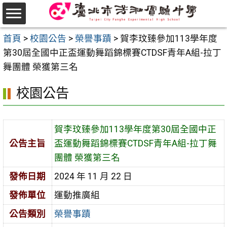
跳
至
選
主
首頁
>
校園公告
>
榮譽事蹟
>
賀李玟臻參加113學年度
單
要
第30屆全國中正盃運動舞蹈錦標賽CTDSF青年A組-拉丁
內
舞團體 榮獲第三名
容
校園公告
區
賀李玟臻參加113學年度第30屆全國中正
公告主旨
盃運動舞蹈錦標賽CTDSF青年A組-拉丁舞
團體 榮獲第三名
發佈日期
2024 年 11 月 22 日
發佈單位
運動推廣組
公告類別
榮譽事蹟