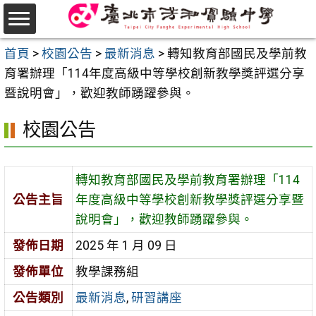
跳
至
選
主
首頁
>
校園公告
>
最新消息
>
轉知教育部國民及學前教
單
要
育署辦理「114年度高級中等學校創新教學獎評選分享
內
暨說明會」，歡迎教師踴躍參與。
容
校園公告
區
轉知教育部國民及學前教育署辦理「114
公告主旨
年度高級中等學校創新教學獎評選分享暨
說明會」，歡迎教師踴躍參與。
發佈日期
2025 年 1 月 09 日
發佈單位
教學課務組
公告類別
最新消息
,
研習講座