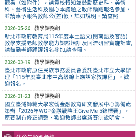
觀看（如附件），請貴校轉知並鼓勵歷史科、美術
科、藝術生活科及關心本議題之教師踴躍報名參加，
並請惠予報名教師公(差)假，詳如說明，請查照
2026-05-26
教學課務組
新北市政府教育局115年度本土語文(閩南語及客語)
教學支援老師教學能力認證培訓及回流研習實施計畫,
請鼓勵老師踴躍報名參加,請查照。
2026-03-19
教學課務組
臺北市政府原住民族事務委員會委託臺北市立大學辦
理「115年度臺北市中高級線上族語家教課程」，歡
迎報名。
2026-01-23
教學課務組
國立臺灣師範大學宏觀金融教育研究發展中心籌備處
策辦「2026年WGP金融戰略王Give Me 5錦標賽」，
原賽制有修正調整，歡迎教師出席新賽制說明會。