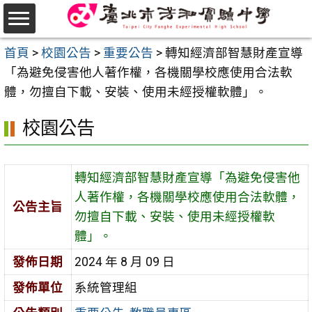
跳
至
選
主
首頁
>
校園公告
>
重要公告
>
轉知經濟部智慧財產宣導
單
要
「為避免侵害他人著作權，各機關學校應使用合法軟
內
體，勿擅自下載、安裝、使用未經授權軟體」。
容
校園公告
區
轉知經濟部智慧財產宣導「為避免侵害他
人著作權，各機關學校應使用合法軟體，
公告主旨
勿擅自下載、安裝、使用未經授權軟
體」。
發佈日期
2024 年 8 月 09 日
發佈單位
系統管理組