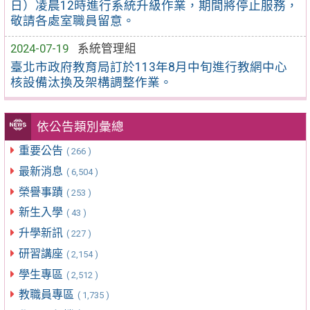
日）凌晨12時進行系統升級作業，期間將停止服務，
敬請各處室職員留意。
2024-07-19
系統管理組
臺北市政府教育局訂於113年8月中旬進行教網中心
核設備汰換及架構調整作業。
依公告類別彙總
重要公告
( 266 )
最新消息
( 6,504 )
榮譽事蹟
( 253 )
新生入學
( 43 )
升學新訊
( 227 )
研習講座
( 2,154 )
學生專區
( 2,512 )
教職員專區
( 1,735 )