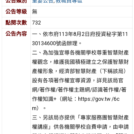
公告類別
重要公告
,
教職員專區
公告等級
無
點閱次數
732
公告內容
一、依市府113年8月2日府授資秘字第11
30134600號函辦理。
二、為加強宣導各機關學校尊重智慧財產
權觀念，維護我國積極建立之保護智慧財
產權形象，經濟部智慧財產（下稱該局）
設有各項著作權宣導資源，詳見該局官
網/著作權/著作權主題網/認識著作權/著
作權知識+（網址：https://gov.tw /6c
m）。
三、另該局亦提供「專家服務團智慧財產
權講座」供各機關學校自費申請，由申請