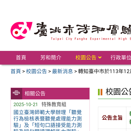
跳
至
主
要
內
容
區
首頁
芳和簡介
校園公告
行政單
首頁
>
校園公告
>
最新消息
>
轉知臺中市於113年
校園公
相關公告
2025-10-21
特殊教育組
國立臺灣師範大學辦理「聽覺
公告主旨
行為檢核表暨聽覺處理能力測
驗」及「短句口語接受能力測