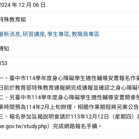
2024 年 12 月 06 日
特殊教育組
最新消息
,
研習講座
,
學生專區
,
教職員專區
轉知
353
一、臺中市114學年度身心障礙學生適性輔導安置報名作業
日前於教育部特殊教育通報網完成通報並確認之身心障礙
二、另臺中市114學年度身心障礙學生適性輔導安置簡章預
業時間預為114年2月上旬辦理，相關作業期程將另案公
三、報名參加旨揭說明會請於113年12月12日（星期四）前逕至「
oe.gov.tw/study.php）完成網路報名手續。