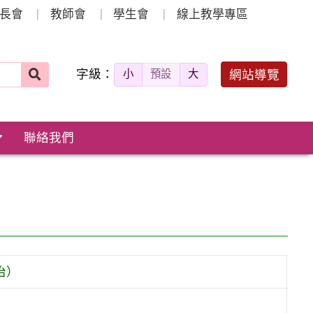
長會
教師會
學生會
線上教學專區
字級：
送出
網站導覽
小
預設
大
搜
尋：
聯絡我們
治）