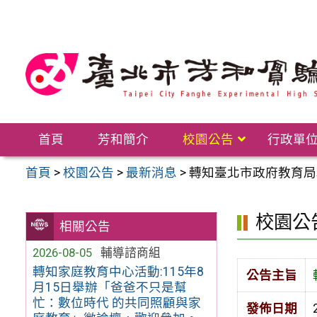
跳
至
主
要
內
容
區
首頁
芳和簡介
校園公告
行政單
首頁
>
校園公告
>
最新消息
>
轉知臺北市政府教育局
校園公
相關公告
2026-08-05
輔導諮商組
轉知家庭教育中心活動:115年8
公告主旨
月15日舉辦「爸爸不只是幫
忙：數位時代 的共同照顧與家
發佈日期