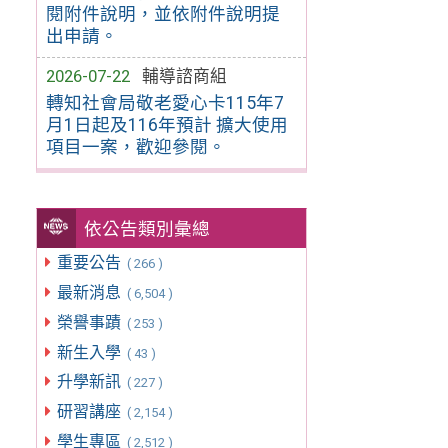
閱附件說明，並依附件說明提
出申請。
2026-07-22
輔導諮商組
轉知社會局敬老愛心卡115年7
月1日起及116年預計 擴大使用
項目一案，歡迎參閱。
依公告類別彙總
重要公告
( 266 )
最新消息
( 6,504 )
榮譽事蹟
( 253 )
新生入學
( 43 )
升學新訊
( 227 )
研習講座
( 2,154 )
學生專區
( 2,512 )