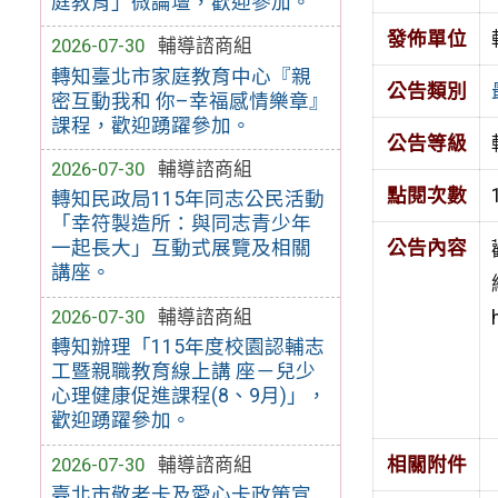
庭教育」微論壇，歡迎參加。
發佈單位
2026-07-30
輔導諮商組
轉知臺北市家庭教育中心『親
公告類別
密互動我和 你–幸福感情樂章』
課程，歡迎踴躍參加。
公告等級
2026-07-30
輔導諮商組
點閱次數
轉知民政局115年同志公民活動
「幸符製造所：與同志青少年
一起長大」互動式展覽及相關
公告內容
講座。
2026-07-30
輔導諮商組
轉知辦理「115年度校園認輔志
工暨親職教育線上講 座－兒少
心理健康促進課程(8、9月)」，
歡迎踴躍參加。
2026-07-30
輔導諮商組
相關附件
臺北市敬老卡及愛心卡政策宣