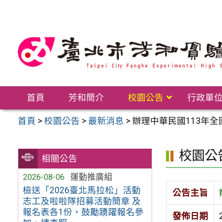
跳
至
主
要
內
容
區
首頁
芳和簡介
校園公告
行政單
首頁
>
校園公告
>
最新消息
>
辦理中華民國113年
校園公
相關公告
2026-08-06
運動推廣組
檢送「2026臺北馬拉松」活動
公告主旨
志工及啦啦隊招募活動簡章 及
報名表各1份，鼓勵踴躍報名參
發佈日期