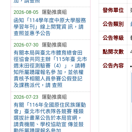
加，請查照
發佈單位
2026-08-05
運動推廣組
函知「114學年度中原大學服務
公告類別
學習年刊」線上閱覽資 訊，請
查照並惠予公告
公告等級
2026-07-30
運動推廣組
點閱次數
有關本局與臺北市體育總會田
徑協會共同主辦「115年臺 北市
週末田徑測驗賽（4）」，請轉
公告內容
知所屬踴躍報名參 加，並依權
責核予相關人員參賽公假登記
及課務派代，請 查照
2026-07-23
運動推廣組
有關「116年全國原住民族運動
會」臺北市代表隊各競賽 種類
選拔計畫業公告於本局官網，
請貴機關、學校協助宣 傳並鼓
勵所屬踴躍報名參加