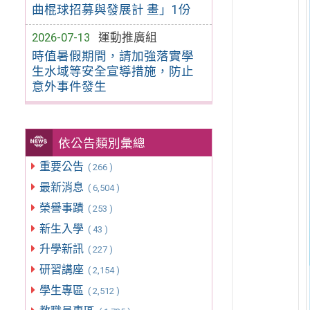
曲棍球招募與發展計 畫」1份
2026-07-13
運動推廣組
時值暑假期間，請加強落實學
生水域等安全宣導措施，防止
意外事件發生
依公告類別彙總
重要公告
( 266 )
最新消息
( 6,504 )
榮譽事蹟
( 253 )
新生入學
( 43 )
升學新訊
( 227 )
研習講座
( 2,154 )
學生專區
( 2,512 )