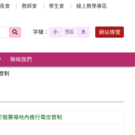
長會
教師會
學生會
線上教學專區
字級：
送出
網站導覽
小
預設
大
搜
尋：
聯絡我們
管制
於競賽場地內進行電信管制