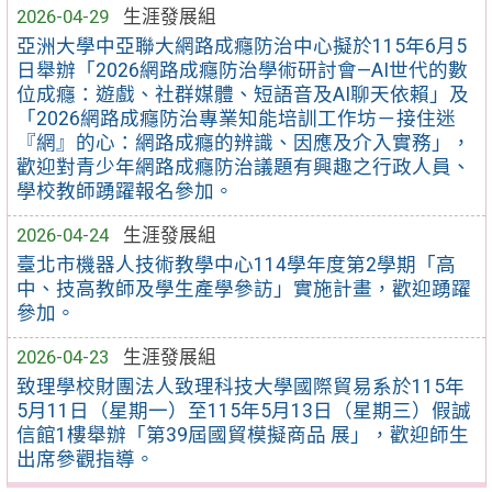
2026-04-29
生涯發展組
亞洲大學中亞聯大網路成癮防治中心擬於115年6月5
日舉辦「2026網路成癮防治學術研討會—AI世代的數
位成癮：遊戲、社群媒體、短語音及AI聊天依賴」及
「2026網路成癮防治專業知能培訓工作坊－接住迷
『網』的心：網路成癮的辨識、因應及介入實務」，
歡迎對青少年網路成癮防治議題有興趣之行政人員、
學校教師踴躍報名參加。
2026-04-24
生涯發展組
臺北市機器人技術教學中心114學年度第2學期「高
中、技高教師及學生產學參訪」實施計畫，歡迎踴躍
參加。
2026-04-23
生涯發展組
致理學校財團法人致理科技大學國際貿易系於115年
5月11日（星期一）至115年5月13日（星期三）假誠
信館1樓舉辦「第39屆國貿模擬商品 展」，歡迎師生
出席參觀指導。