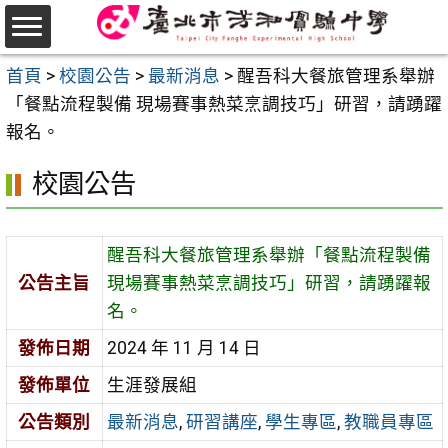
跳
至
選
主
首頁
>
校園公告
>
最新消息
>
醒吾科大餐旅管理系舉辦
單
要
「餐點流程製備 現場賽事熱菜烹調技巧」研習，請踴躍
內
報名。
容
校園公告
區
醒吾科大餐旅管理系舉辦「餐點流程製備
公告主旨
現場賽事熱菜烹調技巧」研習，請踴躍報
名。
發佈日期
2024 年 11 月 14 日
發佈單位
生涯發展組
公告類別
最新消息
,
研習講座
,
學生專區
,
教職員專區