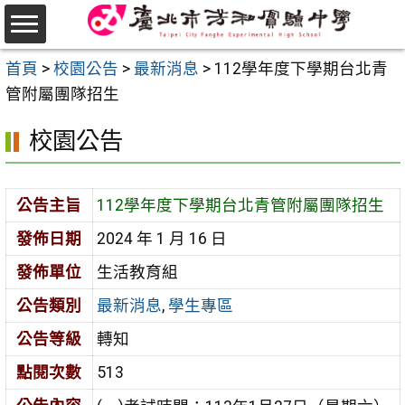
跳
至
選
主
首頁
>
校園公告
>
最新消息
>
112學年度下學期台北青
單
要
管附屬團隊招生
內
校園公告
容
區
公告主旨
112學年度下學期台北青管附屬團隊招生
發佈日期
2024 年 1 月 16 日
發佈單位
生活教育組
公告類別
最新消息
,
學生專區
公告等級
轉知
點閱次數
513