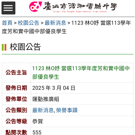
跳
至
選
主
首頁
>
校園公告
>
最新消息
>
1123 林O妤 當選113學年
單
要
度芳和實中國中部優良學生
內
校園公告
容
區
1123 林O妤 當選113學年度芳和實中國中
公告主旨
部優良學生
發佈日期
2025 年 3 月 04 日
發佈單位
運動推廣組
公告類別
最新消息
,
榮譽事蹟
公告等級
恭賀
點閱次數
555