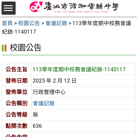
跳
至
選
主
首頁
>
校園公告
>
會議記錄
>
113學年度期中校務會議
單
要
紀錄-1140117
內
校園公告
容
區
公告主旨
113學年度期中校務會議紀錄-1140117
發佈日期
2025 年 2 月 12 日
發佈單位
行政管理中心
公告類別
會議記錄
公告等級
無
點閱次數
636