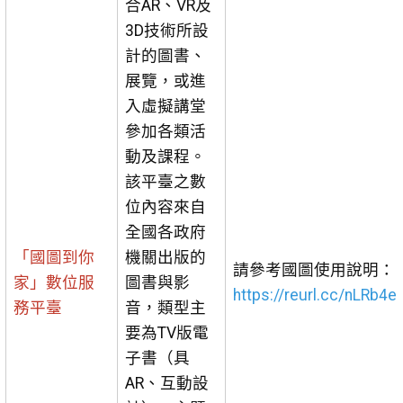
合AR、VR及
3D技術所設
計的圖書、
展覽，或進
入虛擬講堂
參加各類活
動及課程。
該平臺之數
位內容來自
全國各政府
「國圖到你
機關出版的
請參考國圖使用說明：
家」數位服
圖書與影
https://reurl.cc/nLRb4e
務平臺
音，類型主
要為TV版電
子書（具
AR、互動設