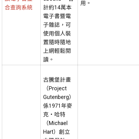
用。
合查詢系統
計約14萬本
電子書暨電
子雜誌，可
使用個人裝
置隨時隨地
上網輕鬆閱
讀。
古騰堡計畫
（Project
Gutenberg）
係1971年麥
克・哈特
（Michael
Hart）創立