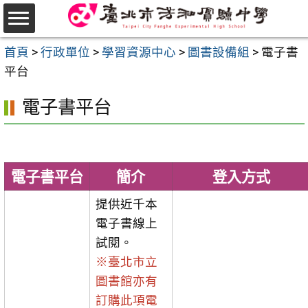
跳
至
選
主
首頁
>
行政單位
>
學習資源中心
>
圖書設備組
>
電子書
單
要
平台
內
電子書平台
容
區
電子書平台
簡介
登入方式
提供近千本
電子書線上
試閱。
※臺北市立
圖書館亦有
訂購此項電