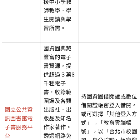
援中小學教
師教學、學
生閱讀與學
習所需。
國資圖典藏
豐富的電子
書資源，提
供超過３萬3
千種電子
書，收錄範
持國資圖借閱證或數位
圍遍及各類
借閱證帳密登入借閱。
國立公共資
出版社、出
或可選擇「其他登入方
訊圖書館電
版品及知名
式」→「教育雲端帳
子書服務平
作家著作。
號」，以「台北市校園
台
透過網路免