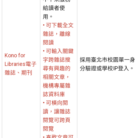
給讀者使
用。
• 可下載全文
雜誌，離線
閱讀
• 可輸入關鍵
Kono for
字跨雜誌搜
採用臺北市校園單一身
Libraries電子
尋有興趣的
分驗證或學校IP登入。
雜誌、期刊
相關文章，
機構專屬雜
誌資料庫
• 可橫向閱
讀，讓雜誌
閱覽可跨頁
閱覽
• 喜歡文章可