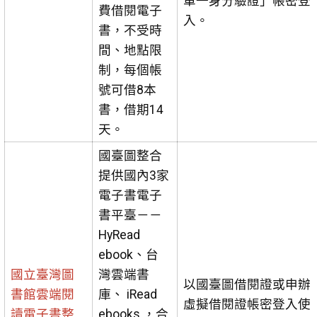
單一身分驗證」帳密登
費借閱電子
入。
書，不受時
間、地點限
制，每個帳
號可借8本
書，借期14
天。
國臺圖整合
提供國內3家
電子書電子
書平臺－－
HyRead
ebook、台
國立臺灣圖
灣雲端書
以國臺圖借閱證或申辦
書館雲端閱
庫、 iRead
虛擬借閱證帳密登入使
讀電子書整
ebooks ，合