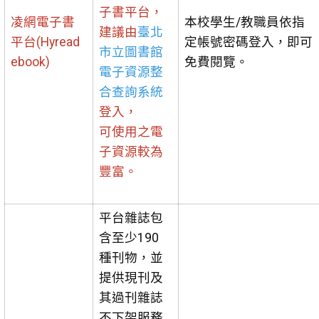
子書平台，
凌網電子書
本校學生/教職員依指
建議由
臺北
平台(Hyread
定帳號密碼登入，即可
市立圖書館
ebook)
免費閱覽。
電子資源整
合查詢系統
登入，
可使用之電
子資源較為
豐富。
平台雜誌包
含至少190
種刊物，並
提供現刊及
其過刊雜誌
不下架服務