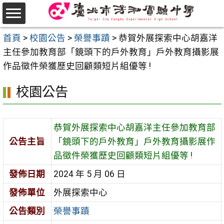
跳
至
選
主
首頁
>
校園公告
>
榮譽事蹟
>
恭賀外展探索中心胡嘉洋
單
要
主任參加教育部「鏡頭下的戶外教育」戶外教育攝影展
內
作品徵件榮獲歷史回顧類短片組優等 !
容
校園公告
區
恭賀外展探索中心胡嘉洋主任參加教育部
公告主旨
「鏡頭下的戶外教育」戶外教育攝影展作
品徵件榮獲歷史回顧類短片組優等 !
發佈日期
2024 年 5 月 06 日
發佈單位
外展探索中心
公告類別
榮譽事蹟