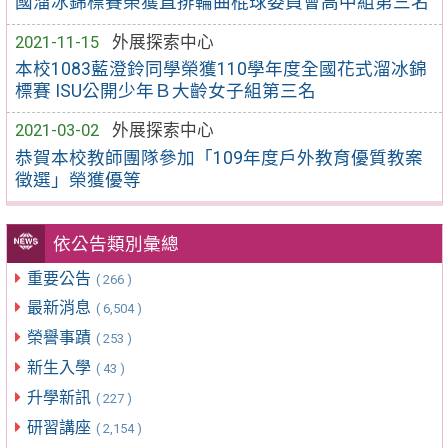
國溜冰錦標賽榮獲直排輪曲棍球委員會高中組第三名
2021-11-15
外展探索中心
本校1083藍澄鈴同學榮獲110學年度全國花式溜冰錦
標賽 ISU公開少年Ｂ大齡女子組第三名
2021-03-02
外展探索中心
恭賀本校教師團隊參加「109年度戶外教育優質教案
徵選」榮獲優等
依公告類別彙總
重要公告
( 266 )
最新消息
( 6,504 )
榮譽事蹟
( 253 )
新生入學
( 43 )
升學新訊
( 227 )
研習講座
( 2,154 )