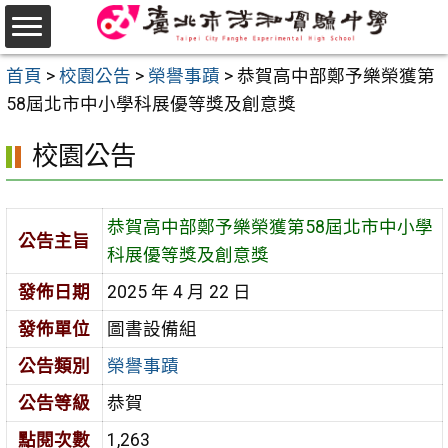
跳
至
選
主
首頁
>
校園公告
>
榮譽事蹟
>
恭賀高中部鄭予樂榮獲第
單
要
58屆北市中小學科展優等獎及創意獎
內
校園公告
容
區
恭賀高中部鄭予樂榮獲第58屆北市中小學
公告主旨
科展優等獎及創意獎
發佈日期
2025 年 4 月 22 日
發佈單位
圖書設備組
公告類別
榮譽事蹟
公告等級
恭賀
點閱次數
1,263