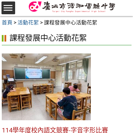
跳
至
選
主
首頁
>
活動花絮
>
課程發展中心活動花絮
單
要
課程發展中心活動花絮
內
容
區
114學年度校內語文競賽-字音字形比賽