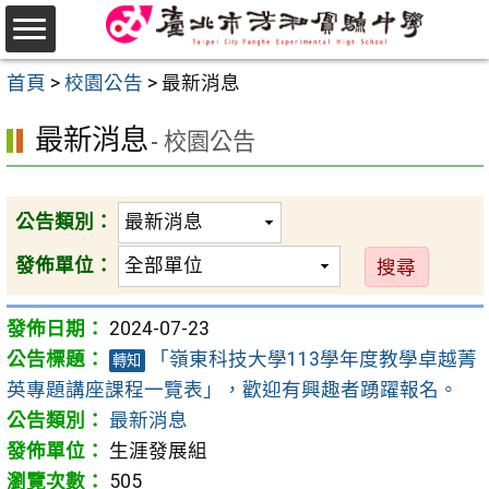
跳
至
選
主
首頁
>
校園公告
>
最新消息
單
要
最新消息
內
- 校園公告
容
區
公告類別：
發佈單位：
2024-07-23
「嶺東科技大學113學年度教學卓越菁
轉知
英專題講座課程一覽表」，歡迎有興趣者踴躍報名。
最新消息
生涯發展組
505