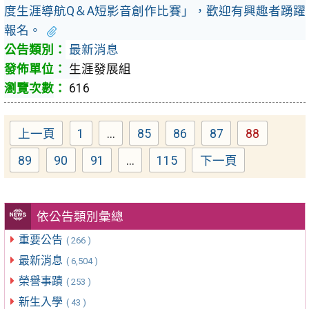
度生涯導航Q＆A短影音創作比賽」，歡迎有興趣者踴躍
報名。
最新消息
生涯發展組
616
上一頁
1
...
85
86
87
88
Page
Page
Page
Page
Page
89
90
91
...
115
下一頁
Page
Page
Page
Page
依公告類別彙總
重要公告
( 266 )
最新消息
( 6,504 )
榮譽事蹟
( 253 )
新生入學
( 43 )