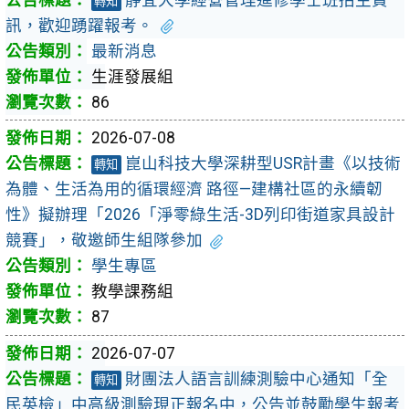
轉知
訊，歡迎踴躍報考。
最新消息
生涯發展組
86
2026-07-08
崑山科技大學深耕型USR計畫《以技術
轉知
為體、生活為用的循環經濟 路徑—建構社區的永續韌
性》擬辦理「2026「淨零綠生活-3D列印街道家具設計
競賽」，敬邀師生組隊參加
學生專區
教學課務組
87
2026-07-07
財團法人語言訓練測驗中心通知「全
轉知
民英檢」中高級測驗現正報名中，公告並鼓勵學生報考