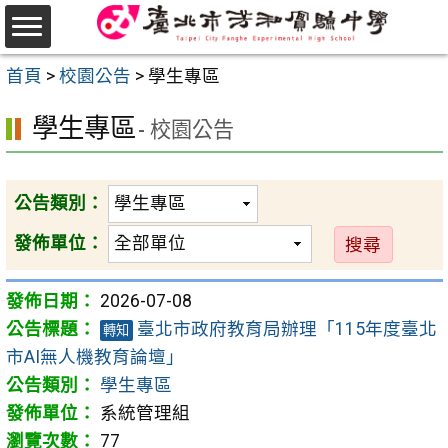
跳
至
選
主
首頁
>
校園公告
>
學生專區
單
要
學生專區
內
- 校園公告
容
區
公告類別：
發佈單位：
2026-07-08
臺北市政府教育局辦理「115年度臺北
轉知
市AI無人機教育論壇」
學生專區
系統管理組
77