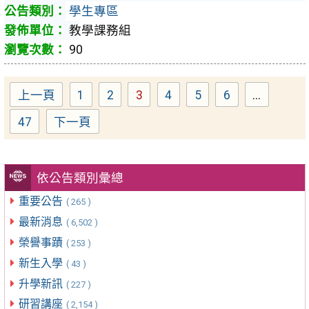
學生專區
教學課務組
90
上一頁
1
2
3
4
5
6
...
Page
Page
Page
Page
Page
Page
47
下一頁
Page
依公告類別彙總
重要公告
( 265 )
最新消息
( 6,502 )
榮譽事蹟
( 253 )
新生入學
( 43 )
升學新訊
( 227 )
研習講座
( 2,154 )