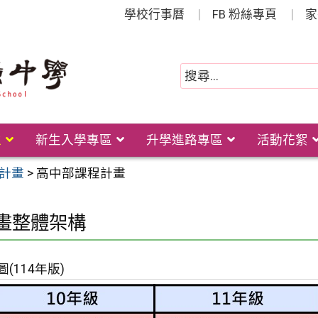
學校行事曆
FB 粉絲專頁
家
位
新生入學專區
升學進路專區
活動花絮
計畫
>
高中部課程計畫
畫整體架構
(114年版)