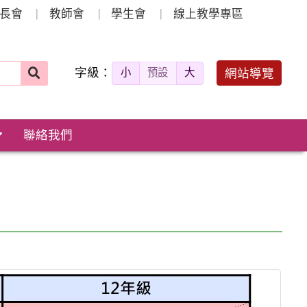
長會
教師會
學生會
線上教學專區
字級：
送出
網站導覽
小
預設
大
搜
尋：
聯絡我們