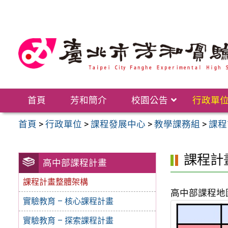
跳
至
主
要
內
容
區
首頁
芳和簡介
校園公告
行政單
首頁
>
行政單位
>
課程發展中心
>
教學課務組
>
課程
課程計
高中部課程計畫
課程計畫整體架構
高中部課程地圖
實驗教育 – 核心課程計畫
實驗教育 – 探索課程計畫