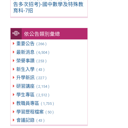
告多次招考)-國中數學及特殊教
育科-7招
依公告類別彙總
重要公告
( 266 )
最新消息
( 6,504 )
榮譽事蹟
( 253 )
新生入學
( 43 )
升學新訊
( 227 )
研習講座
( 2,154 )
學生專區
( 2,512 )
教職員專區
( 1,735 )
學習歷程檔案
( 50 )
會議記錄
( 43 )