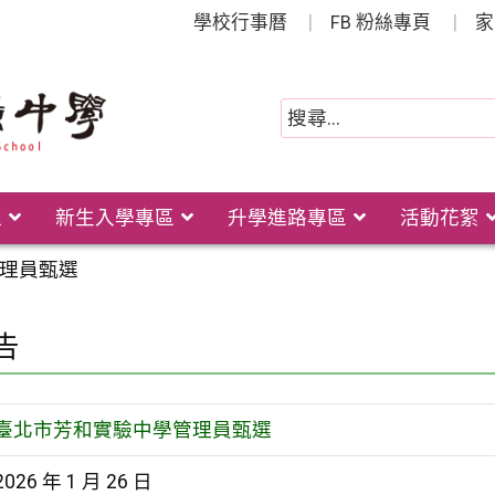
學校行事曆
FB 粉絲專頁
家
位
新生入學專區
升學進路專區
活動花絮
理員甄選
告
臺北市芳和實驗中學管理員甄選
2026 年 1 月 26 日