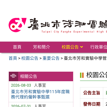
跳
至
主
要
內
容
區
首頁
芳和簡介
校園公告
行政單
首頁
>
校園公告
>
重要公告
>
臺北市芳和實驗中學管
校園公
相關公告
2026-08-03
人事室
臺北市芳和實驗中學115年度職
公告主旨
務代理約僱幹事甄選
發佈日期
2026-07-31
人事室