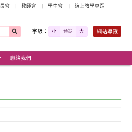
長會
教師會
學生會
線上教學專區
字級：
送出
網站導覽
小
預設
大
搜
尋：
聯絡我們