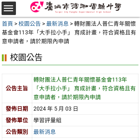
跳
至
選
主
首頁
>
校園公告
>
最新消息
>
轉財團法人普仁青年關懷
單
要
基金會113年「大手拉小手」 育成計畫，符合資格且有
內
意申請者，請於期限內申請
容
校園公告
區
轉財團法人普仁青年關懷基金會113年
公告主旨
「大手拉小手」 育成計畫，符合資格且有
意申請者，請於期限內申請
發佈日期
2024 年 5 月 03 日
發佈單位
學習評量組
公告類別
最新消息