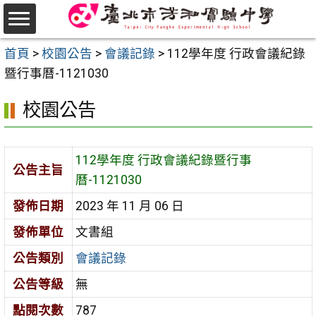
跳
至
選
主
首頁
>
校園公告
>
會議記錄
>
112學年度 行政會議紀錄
單
要
暨行事曆-1121030
內
校園公告
容
區
112學年度 行政會議紀錄暨行事
公告主旨
曆-1121030
發佈日期
2023 年 11 月 06 日
發佈單位
文書組
公告類別
會議記錄
公告等級
無
點閱次數
787