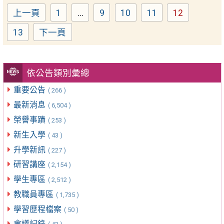
上一頁
1
...
9
10
11
12
Page
Page
Page
Page
Page
13
下一頁
Page
依公告類別彙總
重要公告
( 266 )
最新消息
( 6,504 )
榮譽事蹟
( 253 )
新生入學
( 43 )
升學新訊
( 227 )
研習講座
( 2,154 )
學生專區
( 2,512 )
教職員專區
( 1,735 )
學習歷程檔案
( 50 )
會議記錄