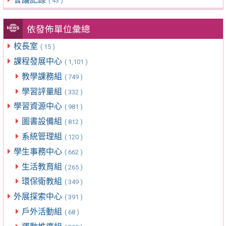
( 43 )
依發佈單位彙總
校長室
( 15 )
課程發展中心
( 1,101 )
教學課務組
( 749 )
學習評量組
( 332 )
學習資源中心
( 981 )
圖書設備組
( 812 )
系統管理組
( 120 )
學生事務中心
( 662 )
生活教育組
( 265 )
環保衛教組
( 349 )
外展探索中心
( 391 )
戶外活動組
( 68 )