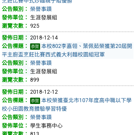
烹飪比賽中式炒麵親子組優勝
榮譽事蹟
生涯發展組
925
2018-12-14
本校802李嘉翎、葉佩茹榮獲第20屆開
恭賀
平主廚盃烹飪比賽西式義大利麵校園組冠軍
榮譽事蹟
生涯發展組
899
2018-12-12
本校榮獲臺北市107年度高中職以下學
恭賀
校小田園教育體驗學習特優
榮譽事蹟
學生事務中心
813