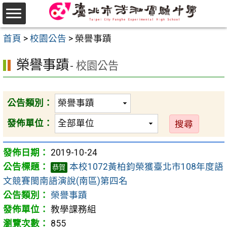
跳
至
選
主
首頁
>
校園公告
>
榮譽事蹟
單
要
榮譽事蹟
內
- 校園公告
容
區
公告類別：
發佈單位：
2019-10-24
本校1072黃柏鈞榮獲臺北市108年度語
恭賀
文競賽閩南語演說(南區)第四名
榮譽事蹟
教學課務組
855