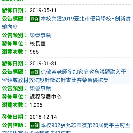
2019-05-11
本校榮獲2019臺北市優質學校–創新實
恭賀
驗向度
榮譽事蹟
校長室
965
2019-01-31
徐敬容老師參加家庭教育議題融入學
恭賀
習領域教材教法設計徵選計畫比賽榮獲優選獎
榮譽事蹟
課程發展中心
1,096
2018-12-14
本校902張允芯榮獲第20屆開平主廚盃
恭賀